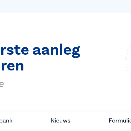
rste aanleg
ren
e
tbank
Nieuws
Formuli