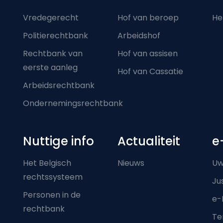
Vredegerecht
Hof van beroep
He
Politierechtbank
Arbeidshof
Rechtbank van
Hof van assisen
eerste aanleg
Hof van Cassatie
Arbeidsrechtbank
Ondernemingsrechtbank
Nuttige info
Actualiteit
e
Het Belgisch
Nieuws
Uw
rechtssysteem
Ju
Personen in de
e-
rechtbank
Ter