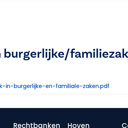
burgerlijke/familieza
n-burgerlijke-en-familiale-zaken.pdf
Footer-menu
Rechtbanken
Hoven
C