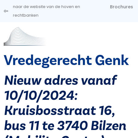
Overslaan en naar de inhoud gaan
Brochures
naar de website van de hoven en
rechtbanken
Vredegerecht Genk
Nieuw adres vanaf
10/10/2024:
Kruisbosstraat 16,
bus 11 te 3740 Bilzen