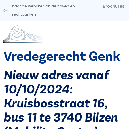
Overslaan en naar de inhoud gaan
Brochures
naar de website van de hoven en
rechtbanken
Vredegerecht Genk
Nieuw adres vanaf
10/10/2024:
Kruisbosstraat 16,
bus 11 te 3740 Bilzen