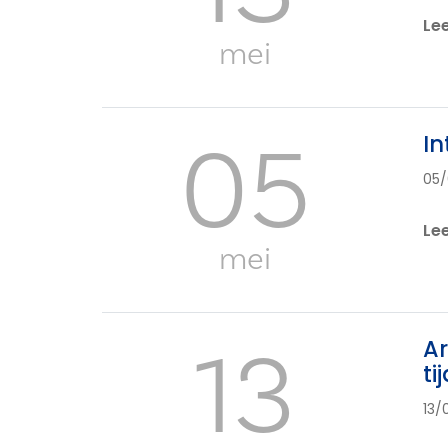
Le
mei
05
In
05/
Le
mei
13
Ar
ti
13/