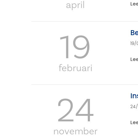
april
Le
19
B
19/
Le
februari
24
In
24/
Le
november