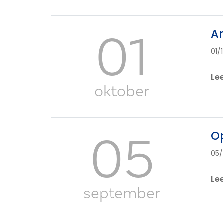
01
Am
01/
Le
oktober
05
Op
05/
Le
september