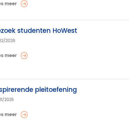
es meer
ezoek studenten HoWest
02/2026
es meer
spirerende pleitoefening
11/2025
es meer