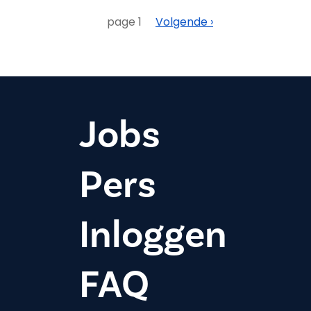
Paginering
Volgende
page 1
Volgende ›
Jobs
Pers
Inloggen
FAQ