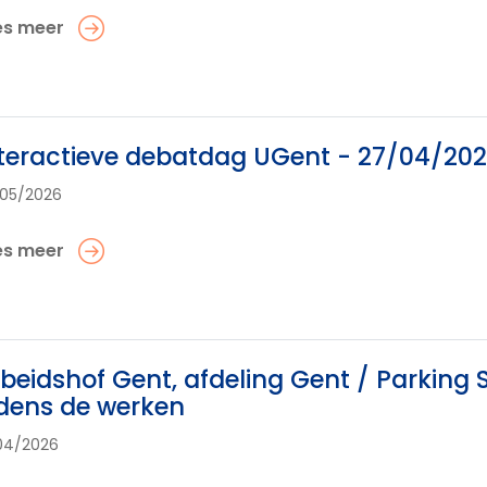
es meer
teractieve debatdag UGent - 27/04/20
05/2026
es meer
beidshof Gent, afdeling Gent / Parking 
jdens de werken
04/2026