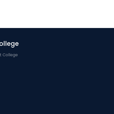
ollege
t College