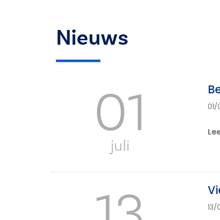
Nieuws
01
Be
01/
Le
juli
13
Vi
13/