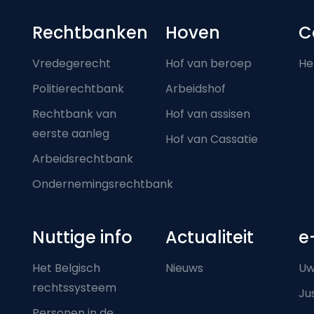
Footer-menu
Rechtbanken
Hoven
C
Vredegerecht
Hof van beroep
He
Politierechtbank
Arbeidshof
Rechtbank van
Hof van assisen
eerste aanleg
Hof van Cassatie
Arbeidsrechtbank
Ondernemingsrechtbank
Nuttige info
Actualiteit
e
Het Belgisch
Nieuws
Uw
rechtssysteem
Ju
Personen in de