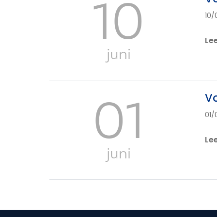
10
10/
Le
juni
01
V
01/
Le
juni