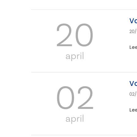
20
Vo
20
Le
april
02
Vo
02
Le
april