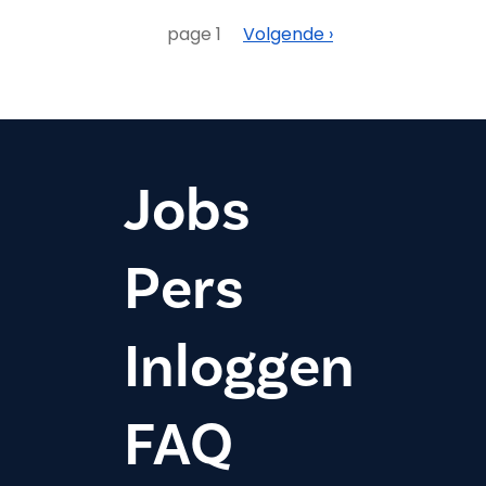
Paginering
Volgende
page 1
Volgende ›
Jobs
Pers
Inloggen
FAQ