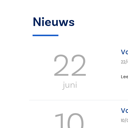
Nieuws
22
Vo
22/
Le
juni
10
Vo
10/