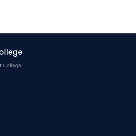
ollege
t College