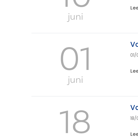
Le
juni
01
V
01/
Le
juni
18
Va
18/
Le