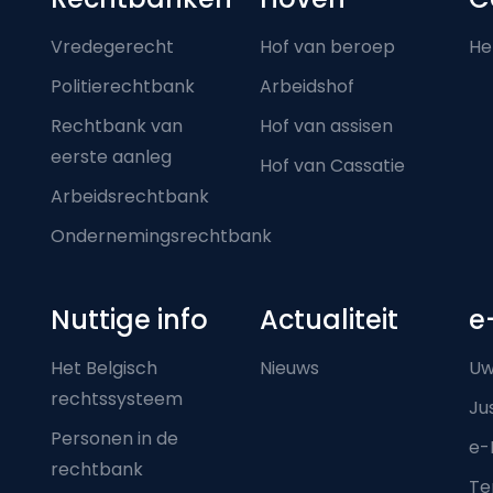
Footer-menu
Vredegerecht
Hof van beroep
He
Politierechtbank
Arbeidshof
Rechtbank van
Hof van assisen
eerste aanleg
Hof van Cassatie
Arbeidsrechtbank
Ondernemingsrechtbank
Nuttige info
Actualiteit
e
Het Belgisch
Nieuws
Uw
rechtssysteem
Ju
Personen in de
e-
rechtbank
Ter