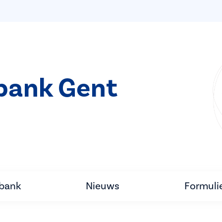
bank Gent
tbank
Nieuws
Formuli