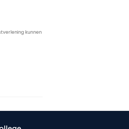
nstverlening kunnen
ollege