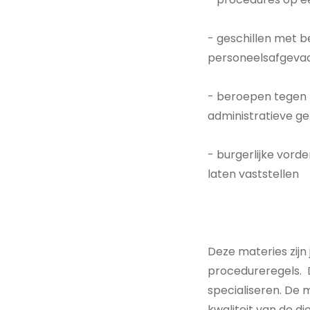
- geschillen met b
personeelsafgeva
- beroepen tegen b
administratieve g
- burgerlijke vord
laten vaststellen
Deze materies zijn
procedureregels. 
specialiseren. De 
kwaliteit van de d