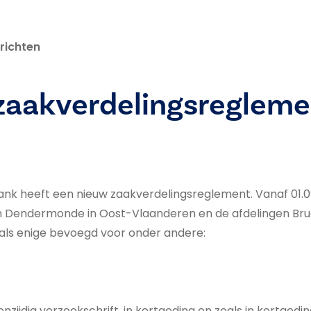
richten
zaakverdelingsregleme
k heeft een nieuw zaakverdelingsreglement. Vanaf 01.09
n Dendermonde in Oost-Vlaanderen en de afdelingen Brug
ls enige bevoegd voor onder andere:
zijdig verzoekschrift, in kortgeding en zoals in kortgedi