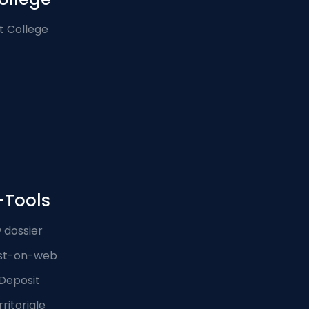
t College
-Tools
 dossier
st-on-web
Deposit
ritoriale