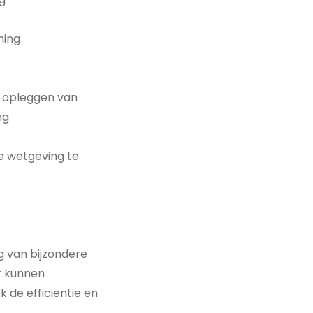
ming
t opleggen van
ng
le wetgeving te
g van bijzondere
r kunnen
 de efficiëntie en