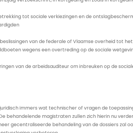
etrekking tot sociale verkiezingen en de ontslagbescher
ardigden
eslissingen van de federale of Vlaamse overheid tot he
eldboeten wegens een overtreding op de sociale wetgevi
eringen van de arbeidsauditeur om inbreuken op de socia
 juridisch immers wat technischer of vragen de toepassin
De behandelende magistraten zullen zich hierin nu verde
meer gecentraliseerde behandeling van de dossiers zal ook
ienstverlening verbeteren.