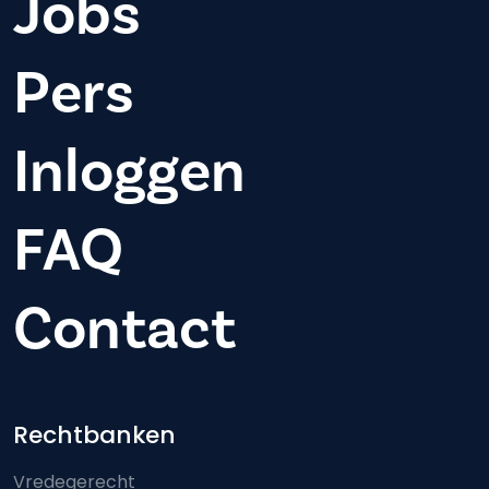
Jobs
Pers
Inloggen
FAQ
Contact
Footer-menu
Rechtbanken
Vredegerecht