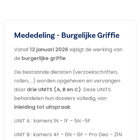
Mededeling - Burgelijke Griffie
Vanaf
12 januari 2026
wijzigt de werking van
de
burgerlijke griffie
.
De bestaande diensten (verzoekschriften,
rollen, …) worden opgeheven en vervangen
door
drie UNITS (A, B en C)
. Deze UNITS
behandelen hun dossiers volledig, van
inleiding tot uitspraak
.
UNIT A : kamers 1N – 1F – 5N -5F
UNIT B : kamers 4F – 6N – 6F – Pro Deo – 21N