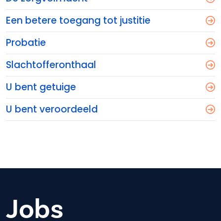
Een betere toegang tot justitie
Probatie
Slachtofferonthaal
U bent getuige
U bent veroordeeld
Jobs