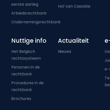
eerste aanleg
Hof van Cassatie
Arbeidsrechtbank
Ondernemingsrechtbank
Nuttige info
Actualiteit
e
Het Belgisch
Nieuws
Uw
rechtssysteem
Ju
Personen in de
e-
rechtbank
Ter
Procedures in de
be
rechtbank
Brochures