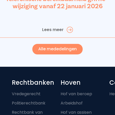
wijziging vanaf 22 januari 2026
Lees meer
Alle mededelingen
Footer-menu
Rechtbanken
Hoven
C
Vredegerecht
Hof van beroep
He
Politierechtbank
Arbeidshof
Rechtbank van
Hof van assisen