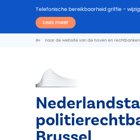
Overslaan en naar de inhoud gaan
Telefonische bereikbaarheid griffie – wijzi
Lees meer
naar de website van de hoven en rechtbanken
Nederlandsta
politierechtb
Brussel