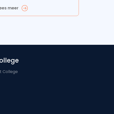
ees meer
ollege
t College