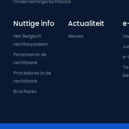
Ondernemingsrechtbank
Nuttige info
Actualiteit
e
Het Belgisch
Nieuws
Uw
rechtssysteem
Ju
Personen in de
e-
rechtbank
Ter
Procedures in de
be
rechtbank
Brochures