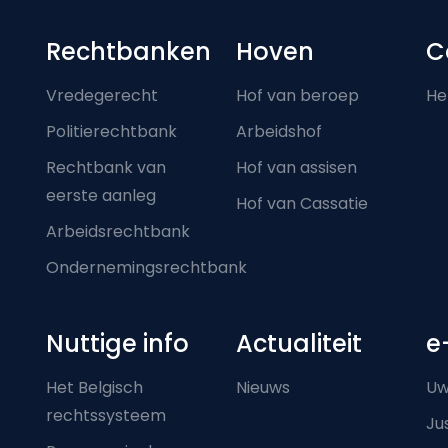
Footer-menu
Rechtbanken
Hoven
C
Vredegerecht
Hof van beroep
He
Politierechtbank
Arbeidshof
Rechtbank van
Hof van assisen
eerste aanleg
Hof van Cassatie
Arbeidsrechtbank
Ondernemingsrechtbank
Nuttige info
Actualiteit
e
Het Belgisch
Nieuws
Uw
rechtssysteem
Ju