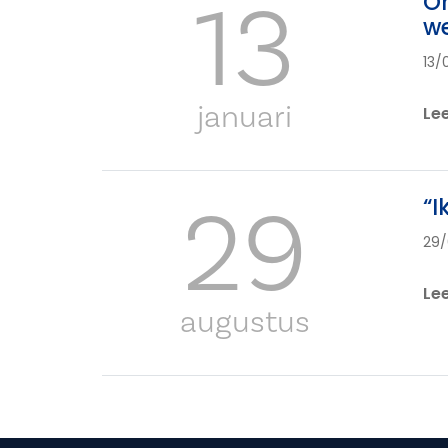
13
On
we
13/
januari
Le
29
“I
29/
Le
augustus