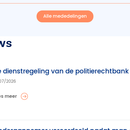
Alle mededelingen
ws
 dienstregeling van de politierechtba
07/2026
es meer