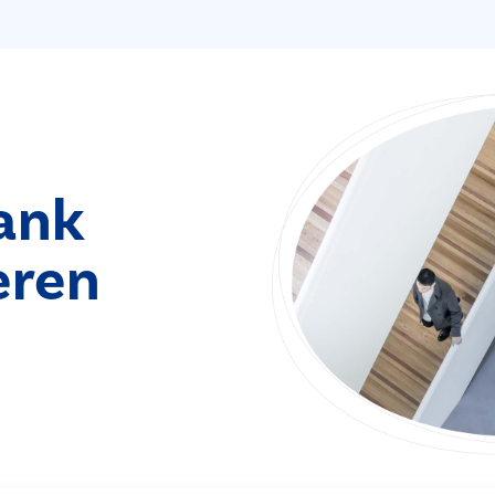
ank
eren