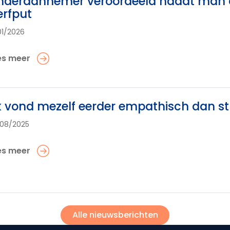
deraannemer veroordeeld nadat man do
rfput
01/2026
es meer
k vond mezelf eerder empathisch dan st
08/2025
es meer
Alle nieuwsberichten