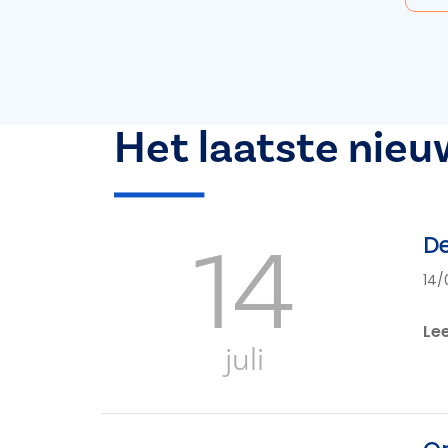
Het laatste nieu
14
De
14/
Le
juli