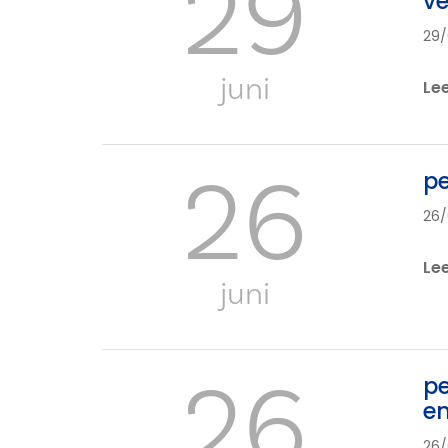
29
ve
29/
juni
Le
26
pe
26/
Le
juni
26
pe
en
26/