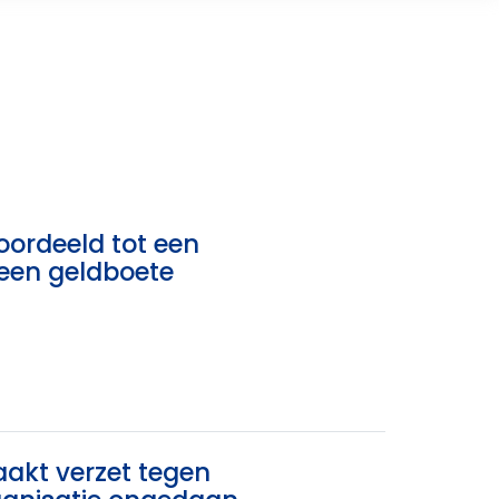
oordeeld tot een
 een geldboete
akt verzet tegen