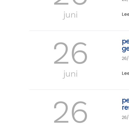
juni
Le
26
pe
ge
26/
juni
Le
26
pe
re
26/