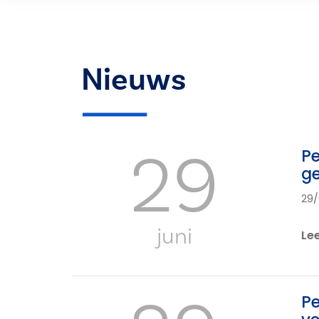
Nieuws
29
Pe
ge
29/
juni
Le
Pe