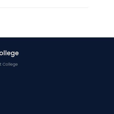
ollege
t College