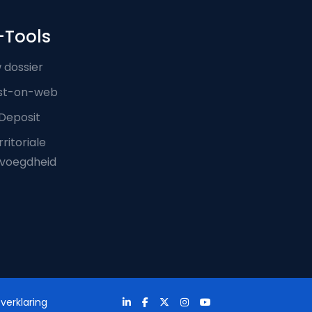
-Tools
 dossier
st-on-web
Deposit
ritoriale
voegdheid
verklaring