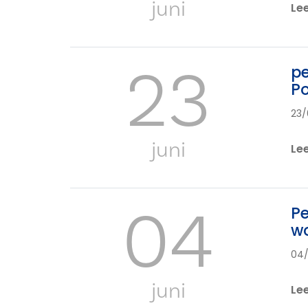
juni
Le
23
pe
Po
23/
juni
Le
04
Pe
wo
04
juni
Le