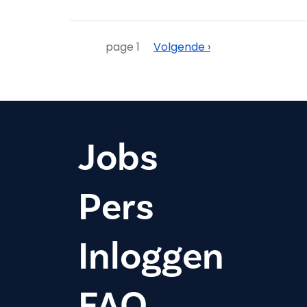
Paginering
Volgende
page 1
Volgende ›
Jobs
Pers
Inloggen
FAQ