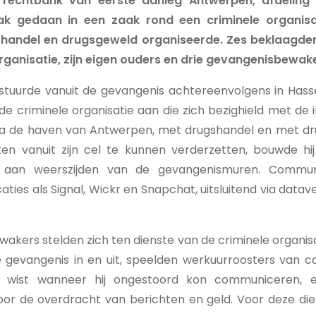
 rechtbank van eerste aanleg Antwerpen, afdeling
k gedaan in een zaak rond een criminele organisa
handel en drugsgeweld organiseerde. Zes beklaagden
organisatie, zijn eigen ouders en drie gevangenisbewak
stuurde vanuit de gevangenis achtereenvolgens in Hass
e criminele organisatie aan die zich bezighield met de
ia de haven van Antwerpen, met drugshandel en met dr
eiten vanuit zijn cel te kunnen verderzetten, bouwde h
aan weerszijden van de gevangenismuren. Communic
caties als Signal, Wickr en Snapchat, uitsluitend via data
akers stelden zich ten dienste van de criminele organisa
 gevangenis in en uit, speelden werkuurroosters van co
e wist wanneer hij ongestoord kon communiceren, e
or de overdracht van berichten en geld. Voor deze dien