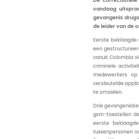
De correctionele
vandaag uitspraa
gevangenis drugs
de leider van de 
Eerste beklaagde 
een gestructureerd
vanuit Colombia v
criminele activit
medewerkers op 
versleutelde appli
te omzeilen.
Drie gevangenisbew
gsm-toestellen de
eerste beklaagd
tussenpersonen vo