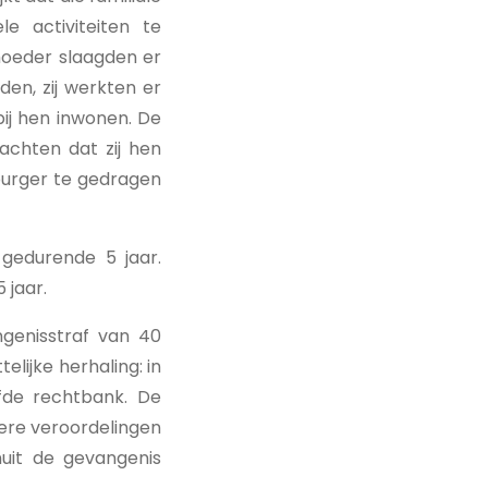
 activiteiten te
 moeder slaagden er
den, zij werkten er
ij hen inwonen. De
chten dat zij hen
 burger te gedragen
 gedurende 5 jaar.
 jaar.
genisstraf van 40
lijke herhaling: in
lfde rechtbank. De
dere veroordelingen
nuit de gevangenis