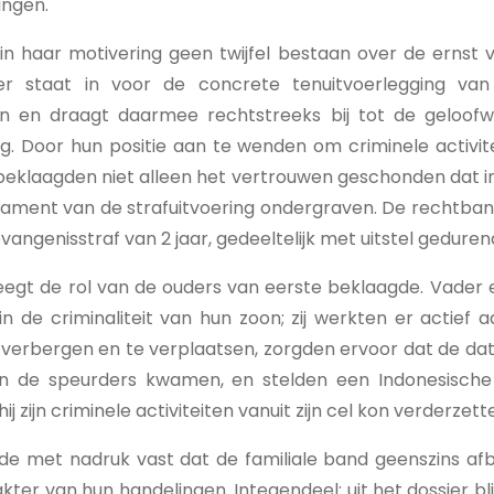
ingen.
in haar motivering geen twijfel bestaan over de ernst 
r staat in voor de concrete tenuitvoerlegging va
en en draagt daarmee rechtstreeks bij tot de geloofw
g. Door hun positie aan te wenden om criminele activitei
beklaagden niet alleen het vertrouwen geschonden dat in
ament van de strafuitvoering ondergraven. De rechtban
angenisstraf van 2 jaar, gedeeltelijk met uitstel gedurend
eegt de rol van de ouders van eerste beklaagde. Vade
n de criminaliteit van hun zoon; zij werkten er actief a
verbergen en te verplaatsen, zorgden ervoor dat de dat
an de speurders kwamen, en stelden een Indonesische 
j zijn criminele activiteiten vanuit zijn cel kon verderzett
de met nadruk vast dat de familiale band geenszins af
akter van hun handelingen. Integendeel: uit het dossier blij