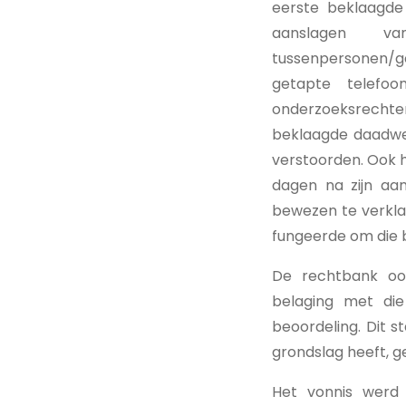
eerste beklaagde
aanslagen v
tussenpersonen/g
getapte telefo
onderzoeksrechte
beklaagde daadwer
verstoorden. Ook 
dagen na zijn aa
bewezen te verklar
fungeerde om die 
De rechtbank oo
belaging met die 
beoordeling. Dit s
grondslag heeft, 
Het vonnis werd