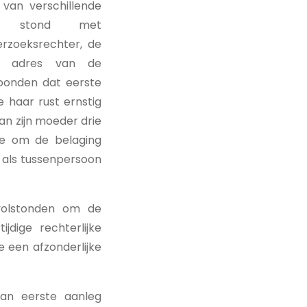
van verschillende
ct stond met
rzoeksrechter, de
et adres van de
oonden dat eerste
 haar rust ernstig
n zijn moeder drie
de om de belaging
k als tussenpersoon
volstonden om de
jdige rechterlijke
e een afzonderlijke
an eerste aanleg