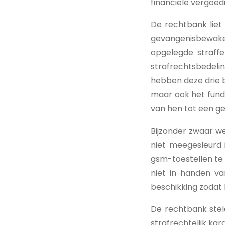
financiële vergoed
De rechtbank liet 
gevangenisbewake
opgelegde straff
strafrechtsbedelin
hebben deze drie 
maar ook het fund
van hen tot een gev
Bijzonder zwaar w
niet meegesleurd i
gsm-toestellen te 
niet in handen v
beschikking zodat hi
De rechtbank stel
strafrechtelijk kar