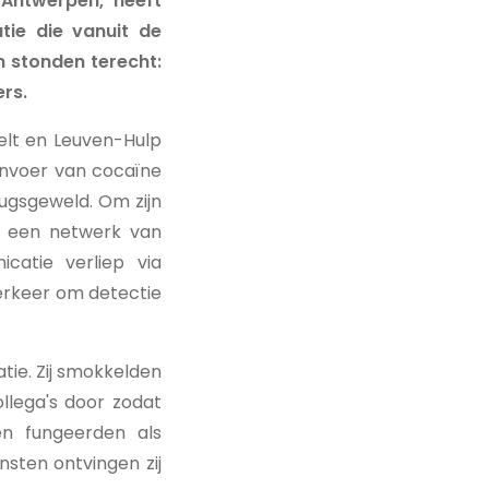
 Antwerpen, heeft
tie die vanuit de
 stonden terecht:
ers.
elt en Leuven-Hulp
 invoer van cocaïne
ugsgeweld. Om zijn
ij een netwerk van
atie verliep via
verkeer om detectie
tie. Zij smokkelden
llega's door zodat
n fungeerden als
sten ontvingen zij