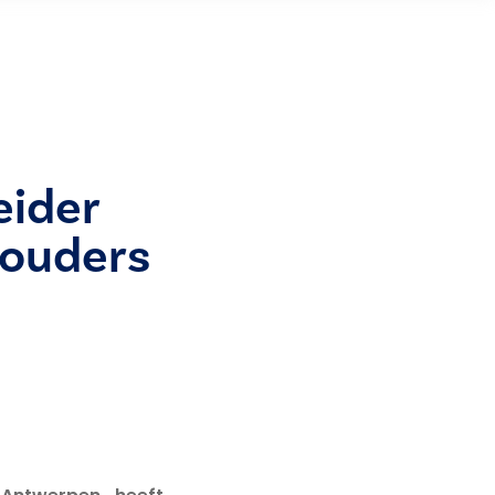
eider
n ouders