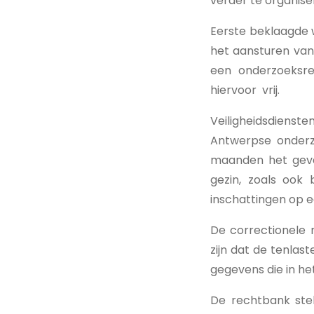
verder te organise
Eerste beklaagde 
het aansturen van
een onderzoeksre
hiervoor vrij.
Veiligheidsdienst
Antwerpse onderz
maanden het geval
gezin, zoals ook b
inschattingen op 
De correctionele 
zijn dat de tenlast
gegevens die in he
De rechtbank stel