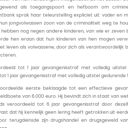
ngewend als toegangspoort en hefboom om criminele
chtbank sprak haar teleurstelling expliciet uit: vader en
n hun jongvolwassen zoon van de criminaliteit weg te hou
ij hebben nog negen andere kinderen, van wie er zeven b
erde hen eraan dat hun kinderen van hen mogen verwa
t leven als volwassene, door zich als verantwoordelijk
ecteren.
deeld tot 1 jaar gevangenisstraf met volledig uitstel
t 1 jaar gevangenisstraf met volledig uitstel gedurende 5
oordeelde eerste beklaagde tot een effectieve gevan
dboete van 8.000 euro. Hij bevindt zich in staat van wette
ds veroordeeld tot 6 jaar gevangenisstraf door deze
ast dat hij kennelijk geen lering heeft getrokken uit eer
voor terugdeinsde zijn drugshandel en drugsgeweld va