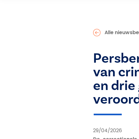
Alle nieuwsbe
Persber
van cri
en dri
veroor
29/04/2026