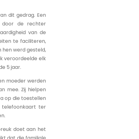
van dit gedrag. Een
n door de rechter
aardigheid van de
ten te faciliteren,
 hen werd gesteld,
k veroordeelde elk
e 5 jaar.
r en moeder werden
an mee. Zij hielpen
a op die toestellen
telefoonkaart ter
en.
breuk doet aan het
kt dat die familiale