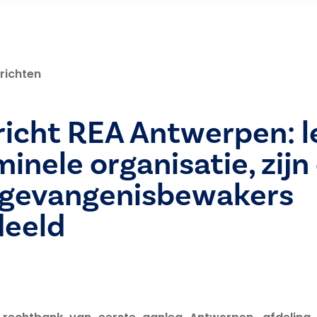
richten
icht REA Antwerpen: l
minele organisatie, zij
e gevangenisbewakers
deeld