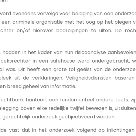
ren.
werd eveneens vervolgd voor belaging van een onderzo
 een criminele organisatie met het oog op het plegen 
chter en/of hierover bedreigingen te uiten. De re
en hadden in het kader van hun risicoanalyse aanbevole
oeksrechter in een safehouse werd ondergebracht, w
 was. Dit heeft een grote tol geëist van de onderzo
leek uit de verklaringen. Veiligheidsdiensten baseren 
een breed geheel van informatie.
rechtbank hanteert een fundamenteel andere toets: zij 
elegging boven elke redelijke twijfel bewezen is, uitslui
t gerechtelijk onderzoek geobjectiveerd werden.
de vast dat in het onderzoek volgend op inlichtingen