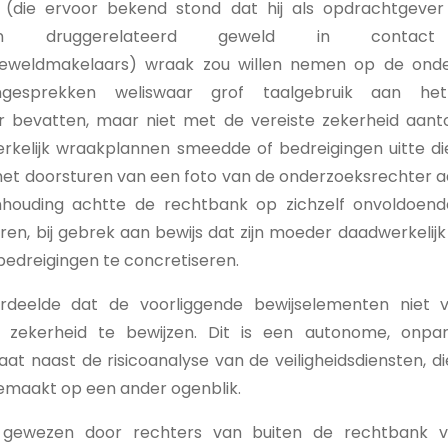
 (die ervoor bekend stond dat hij als opdrachtgever 
an druggerelateerd geweld in conta
eweldmakelaars) wraak zou willen nemen op de onde
ongesprekken weliswaar grof taalgebruik aan h
r bevatten, maar niet met de vereiste zekerheid aant
kelijk wraakplannen smeedde of bedreigingen uitte die
het doorsturen van een foto van de onderzoeksrechter aa
nhouding achtte de rechtbank op zichzelf onvoldoen
en, bij gebrek aan bewijs dat zijn moeder daadwerkelij
bedreigingen te concretiseren.
rdeelde dat de voorliggende bewijselementen niet 
zekerheid te bewijzen. Dit is een autonome, onparti
taat naast de risicoanalyse van de veiligheidsdiensten, di
gemaakt op een ander ogenblik.
 gewezen door rechters van buiten de rechtbank v