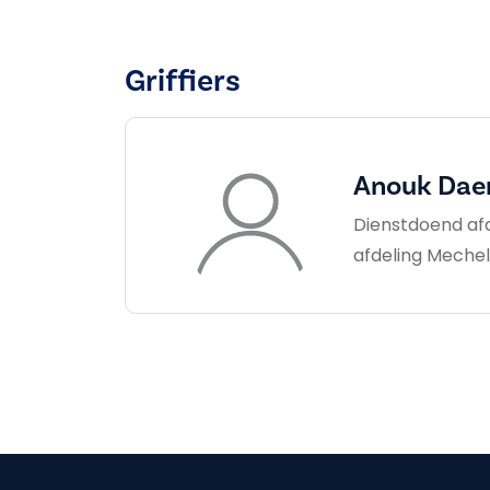
Griffiers
Anouk Da
Dienstdoend afde
afdeling Meche