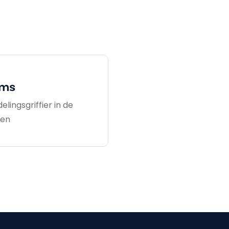
ems
lingsgriffier in de
len