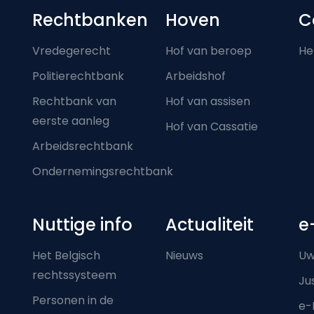
Footer-menu
Rechtbanken
Hoven
C
Vredegerecht
Hof van beroep
He
Politierechtbank
Arbeidshof
Rechtbank van
Hof van assisen
eerste aanleg
Hof van Cassatie
Arbeidsrechtbank
Ondernemingsrechtbank
Nuttige info
Actualiteit
e
Het Belgisch
Nieuws
Uw
rechtssysteem
Ju
Personen in de
e-