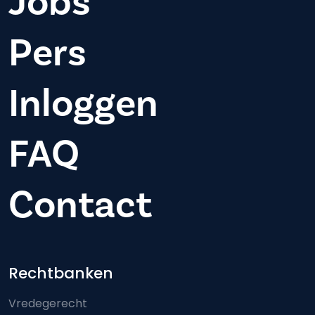
Jobs
Pers
Inloggen
FAQ
Contact
Footer-menu
Rechtbanken
Vredegerecht