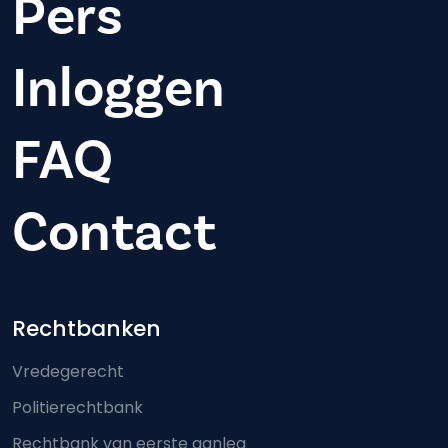
Pers
Inloggen
FAQ
Contact
Footer-menu
Rechtbanken
Vredegerecht
Politierechtbank
Rechtbank van eerste aanleg