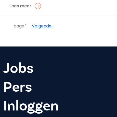
Lees meer
Paginering
Volgende
page 1
Volgende ›
Jobs
Pers
Inloggen