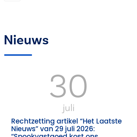
Nieuws
30
juli
Rechtzetting artikel “Het Laatste
Nieuws” van 29 juli 2026:
“Spookvastgoed kost ons