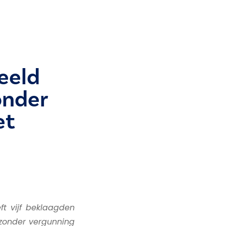
eeld
onder
et
ft vijf beklaagden
zonder vergunning