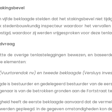
takingsbevel
n vijfde beklaagde stelden dat het stakingsbevel niet tijd
jk stedenbouwkundig inspecteur waardoor het vervallen 
tigd, waardoor zij werden vrijgesproken voor deze tenla
ldvraag
te de overige tenlasteleggingen bewezen, en baseerde 
de elementen:
(Vuurtorendok nv) en tweede beklaagde (Versluys Inves
de is bestuurder en gedelegeerd bestuurder van de eers
igenaar is van de betrokken gronden aan de Fortstraat 
igheid heeft de eerste beklaagde aanvaard dat de verme
 werden gepleegd. In de gegeven omstandigheden kon d