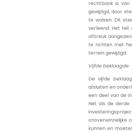
rechtbank is van 
gewijzigd, door st
te walsen. Dit st
verleend. Het feit
afbreuk aangezien 
te richten met h
terrein gewijzigd.
Vijfde beklaagde
De vijfde beklaa
afsluiten en onde
een deel van de i
Net als de derde
investeringsproje
onoverwinnelijke 
kunnen en moeten 