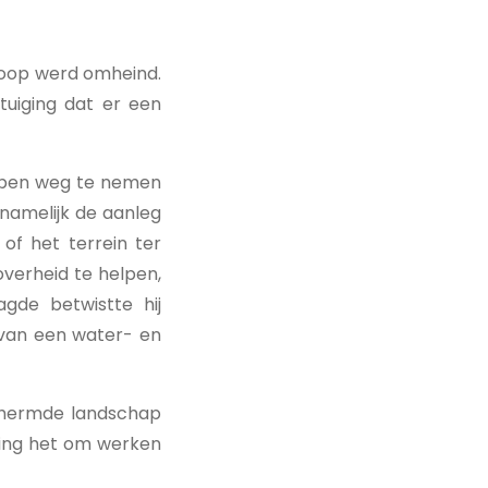
nkoop werd omheind.
rtuiging dat er een
open weg te nemen
namelijk de aanleg
of het terrein ter
overheid te helpen,
gde betwistte hij
 van een water- en
chermde landschap
 ging het om werken