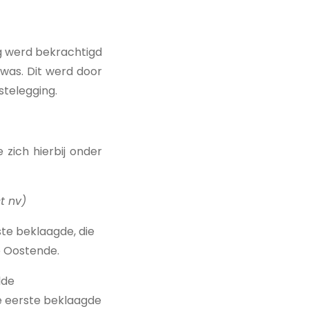
ig werd bekrachtigd
was. Dit werd door
stelegging.
zich hierbij onder
t nv)
te beklaagde, die
te Oostende.
lde
e eerste beklaagde