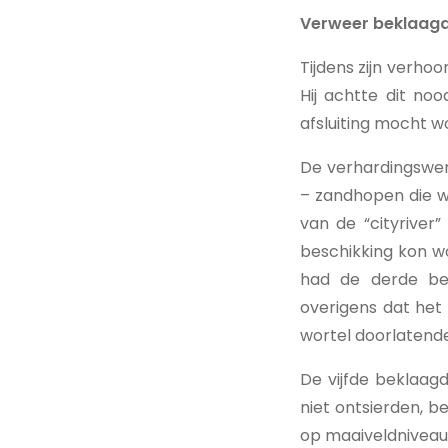
Verweer beklaag
Tijdens zijn verho
Hij achtte dit noo
afsluiting mocht w
De verhardingswe
– zandhopen die w
van de “cityriver
beschikking kon wo
had de derde bek
overigens dat het
wortel doorlatend
De vijfde beklaa
niet ontsierden, b
op maaiveldniveau