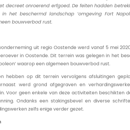
et decreet onroerend erfgoed. De feiten hadden betrek
 in het beschermd landschap ‘omgeving Fort Napol
een bouwverbod rust.
onderneming uit regio Oostende werd vanaf 5 mei 2020
teroever in Oostende. Dit terrein was gelegen in het b
poleon’ waarop een algemeen bouwverbod rust.
n hebben op dit terrein vervolgens afsluitingen geplaa
arnaast werd grond afgegraven en verhardingswerke
n. Voor geen enkele van deze activiteiten beschikten 
nning. Ondanks een stakingsbevel en diverse schrift
ingswerken zelfs enige verder gezet.
n