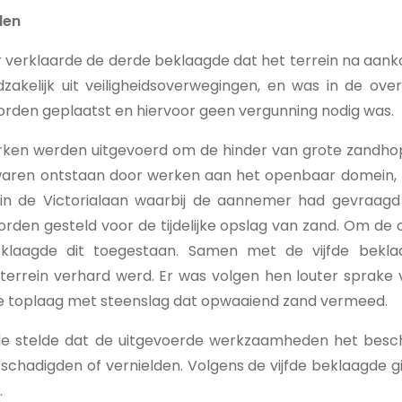
den
or verklaarde de derde beklaagde dat het terrein na aa
dzakelijk uit veiligheidsoverwegingen, en was in de ove
orden geplaatst en hiervoor geen vergunning nodig was.
rken werden uitgevoerd om de hinder van grote zandh
aren ontstaan door werken aan het openbaar domein, 
” in de Victorialaan waarbij de aannemer had gevraagd 
rden gesteld voor de tijdelijke opslag van zand. Om de 
laagde dit toegestaan. Samen met de vijfde beklaa
 terrein verhard werd. Er was volgen hen louter sprake
e toplaag met steenslag dat opwaaiend zand vermeed.
gde stelde dat de uitgevoerde werkzaamheden het bes
eschadigden of vernielden. Volgens de vijfde beklaagde
.