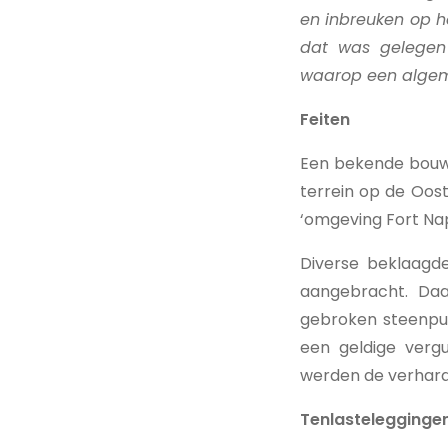
en inbreuken op h
dat was gelegen
waarop een algem
Feiten
Een bekende bouw
terrein op de Oos
‘omgeving Fort Na
Diverse beklaagde
aangebracht. Da
gebroken steenpui
een geldige vergu
werden de verhard
Tenlastelegginge