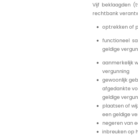
Vijf beklaagden (
rechtbank verant
optrekken of p
functioneel s
geldige vergun
aanmerkelijk w
vergunning
gewoonlijk geb
afgedankte voer
geldige vergun
plaatsen of wij
een geldige v
negeren van e
inbreuken op 