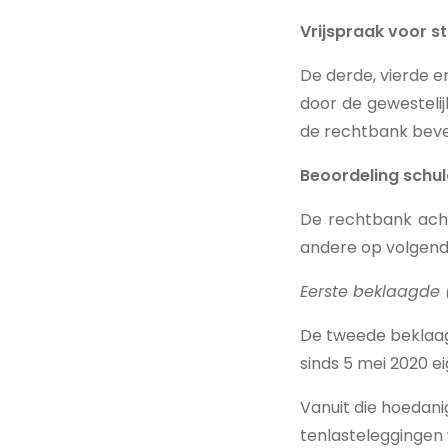
Vrijspraak voor s
De derde, vierde e
door de gewesteli
de rechtbank beves
Beoordeling schu
De rechtbank acht
andere op volgen
Eerste beklaagde 
De tweede beklaag
sinds 5 mei 2020 e
Vanuit die hoedan
tenlasteleggingen