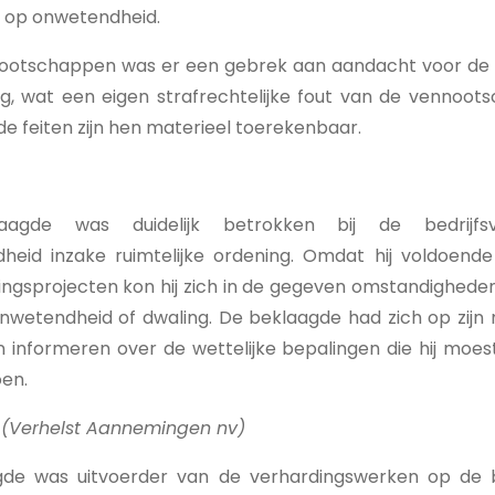
n op onwetendheid.
ootschappen was er een gebrek aan aandacht voor de 
ing, wat een eigen strafrechtelijke fout van de vennoot
de feiten zijn hen materieel toerekenbaar.
agde was duidelijk betrokken bij de bedrijfs
dheid inzake ruimtelijke ordening.
Omdat hij voldoende
ingsprojecten kon hij zich in de gegeven omstandighede
onwetendheid of dwaling. De beklaagde had zich op zijn
informeren over de wettelijke bepalingen die hij moest 
oen.
 (Verhelst Aannemingen nv)
gde was uitvoerder van de verhardingswerken op de b