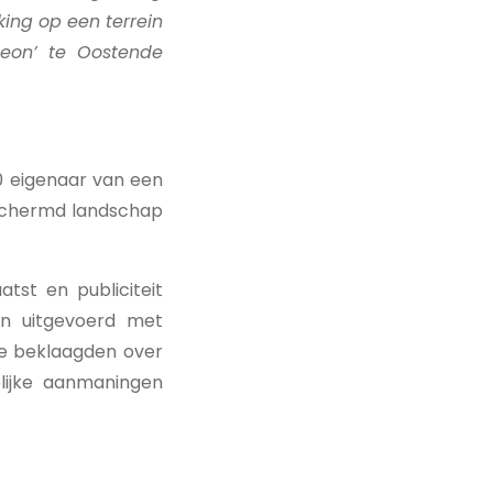
king op
een terrein
eon’ te Oostende
 eigenaar van een
eschermd landschap
tst en publiciteit
n uitgevoerd met
de beklaagden over
elijke aanmaningen