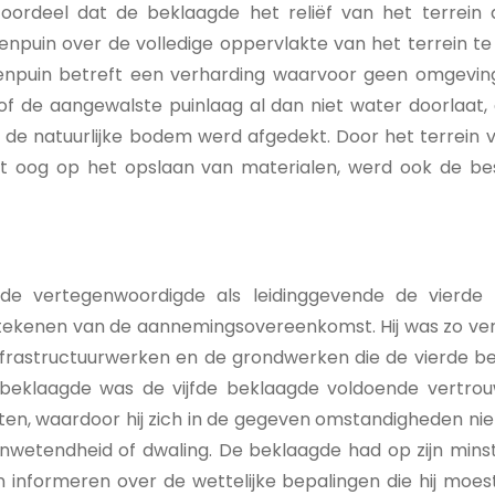
oordeel dat de beklaagde het reliëf van het terrein 
eenpuin over de volledige oppervlakte van het terrein te
eenpuin betreft een verharding waarvoor geen omgevi
 of de aangewalste puinlaag al dan niet water doorlaat
de natuurlijke bodem werd afgedekt. Door het terrein v
et oog op het opslaan van materialen, werd ook de b
gde vertegenwoordigde als leidinggevende de vierde 
rtekenen van de aannemingsovereenkomst. Hij was zo ver
nfrastructuurwerken en de grondwerken die de vierde be
 beklaagde was de vijfde beklaagde voldoende vertr
cten, waardoor hij zich in de gegeven omstandigheden ni
onwetendheid of dwaling. De beklaagde had op zijn mins
informeren over de wettelijke bepalingen die hij moest 