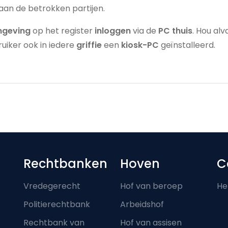
aan de betrokken partijen.
omgeving
op het register
inloggen
via de
PC thuis
. Hou alv
iker ook in iedere
griffie
een
kiosk-PC
geïnstalleerd.
Footer-menu
Rechtbanken
Hoven
C
Vredegerecht
Hof van beroep
He
Politierechtbank
Arbeidshof
Rechtbank van
Hof van assisen