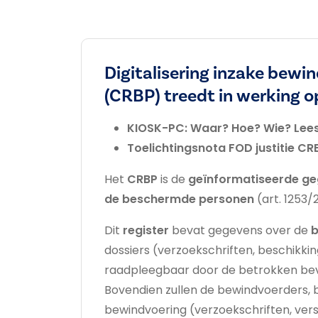
Digitalisering inzake bewi
(CRBP) treedt in werking op
KIOSK-PC: Waar? Hoe? Wie? Lee
Toelichtingsnota FOD justitie CR
Het
CRBP
is de
geïnformatiseerde g
de beschermde personen
(art. 1253
Dit
register
bevat gegevens over de
b
dossiers (verzoekschriften, beschikkin
raadpleegbaar door de betrokken bev
Bovendien zullen de bewindvoerders,
bewindvoering (verzoekschriften, vers