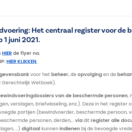
ndvoering: Het centraal register voor d
 1 juni 2021.
s
HIER
de flyer na.
BP:
HIER KLIKKEN
egevensbank
voor het
beheer
, de
opvolging
en de
behan
/2 Gerechtelijk Wetboek).
ewindvoeringdossiers van de beschermde personen
,
gen, verslagen, briefwisseling, enz.). Deze in het regist
oegde partijen (bewindvoerder, beschermde persoon, ve
 beschermde personen, derden,…
via
dit
register alle d
lagen, …)
digitaal
kunnen
indienen
bij de bevoegde vreder