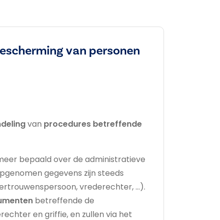
e bescherming van personen
deling
van
procedures betreffende
 meer bepaald over de administratieve
er opgenomen gegevens zijn steeds
rtrouwenspersoon, vrederechter, …).
ocumenten
betreffende de
echter en griffie, en zullen via het