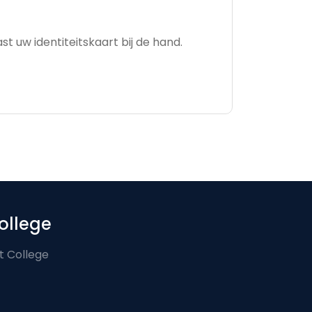
ast uw identiteitskaart bij de hand.
ollege
t College