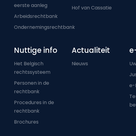
eerste aanleg
Hof van Cassatie
Arbeidsrechtbank
Ondernemingsrechtbank
Nuttige info
Actualiteit
e
Het Belgisch
Nieuws
Uw
rechtssysteem
Ju
Personen in de
e-
rechtbank
Ter
Procedures in de
be
rechtbank
Brochures