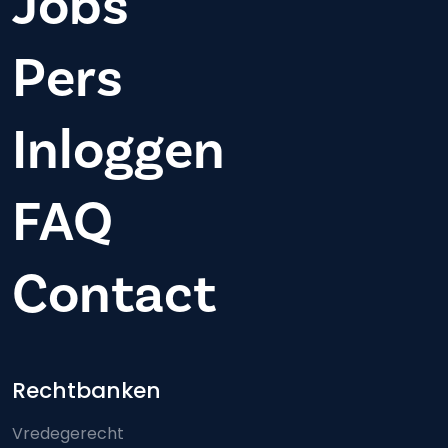
Jobs
Pers
Inloggen
FAQ
Contact
Footer-menu
Rechtbanken
Vredegerecht