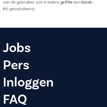
van de gebruiker ook in iedere
griffie
een
kiosk-
PC
geïnstalleerd.
Jobs
Pers
Inloggen
FAQ