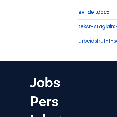
ev-def.docx
tekst-stagiair
arbeidshof-1-
Jobs
Pers