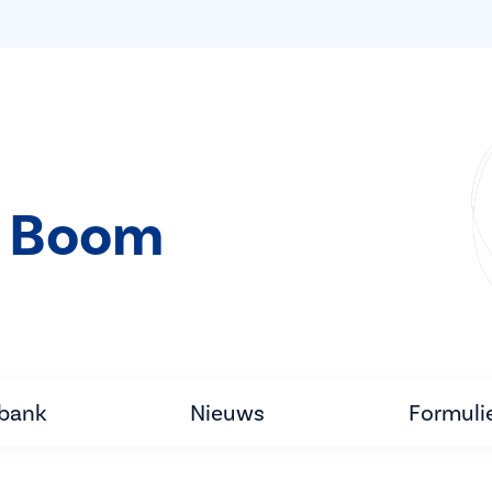
t Boom
tbank
Nieuws
Formuli