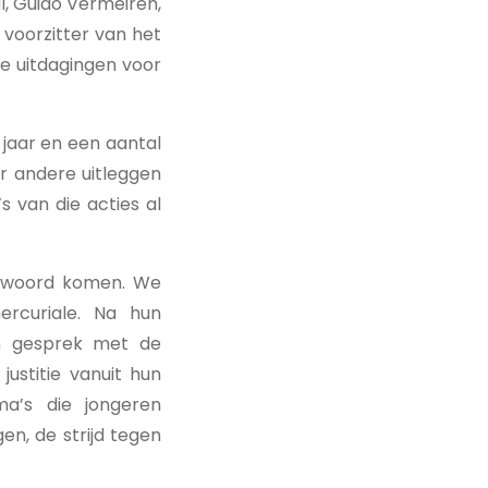
l, Guido Vermeiren,
 voorzitter van het
ote uitdagingen voor
 jaar en een aantal
er andere uitleggen
s van die acties al
t woord komen. We
ercuriale. Na hun
in gesprek met de
ustitie vanuit hun
ma’s die jongeren
gen, de strijd tegen