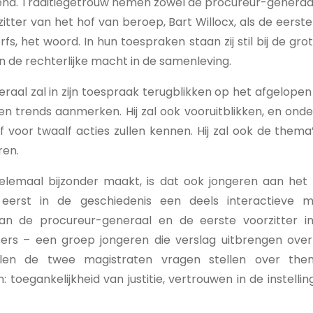
pend. Traditiegetrouw nemen zowel de procureur-generaa
zitter van het hof van beroep, Bart Willocx, als de eerste
rfs, het woord. In hun toespraken staan zij stil bij de gr
van de rechterlijke macht in de samenleving.
aal zal in zijn toespraak terugblikken op het afgelopen
s en trends aanmerken. Hij zal ook vooruitblikken, en ond
jf voor twaalf acties zullen kennen. Hij zal ook de thema’
ren.
helemaal bijzonder maakt, is dat ook jongeren aan he
 eerst in de geschiedenis een deels interactieve m
an de procureur-generaal en de eerste voorzitter 
ers – een groep jongeren die verslag uitbrengen over j
zullen de twee magistraten vragen stellen over the
 toegankelijkheid van justitie, vertrouwen in de instellin