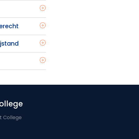
ierecht
ijstand
ollege
t College