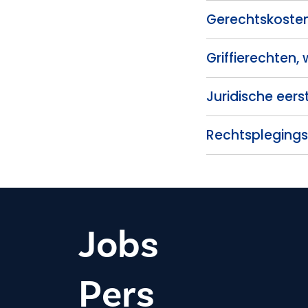
Gerechtskosten
Griffierechten,
Juridische eers
Rechtspleging
Jobs
Pers