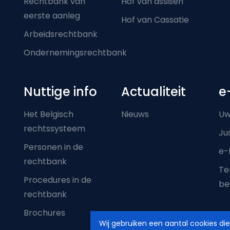
Rechtbank van
Hof van assisen
eerste aanleg
Hof van Cassatie
Arbeidsrechtbank
Ondernemingsrechtbank
Nuttige info
Actualiteit
e
Het Belgisch
Nieuws
Uw
rechtssysteem
Ju
Personen in de
e-
rechtbank
Ter
Procedures in de
be
rechtbank
Brochures
Wij gebruiken een aantal cookies di