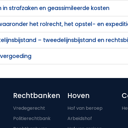
 in strafzaken en geassimileerde kosten
 waaronder het rolrecht, het opstel- en expedit
telijnsbijstand – tweedelijnsbijstand en rechtsb
svergoeding
Footer-menu
Rechtbanken
Hoven
C
Vredegerecht
Hof van beroep
He
Politierechtbank
Arbeidshof