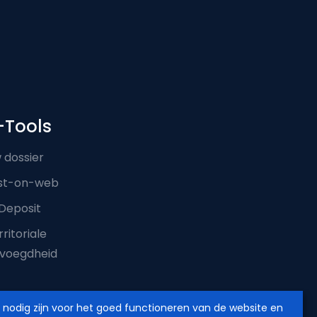
-Tools
 dossier
st-on-web
Deposit
ritoriale
voegdheid
e nodig zijn voor het goed functioneren van de website en