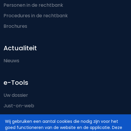
Personen in de rechtbank
Procedures in de rechtbank
Brochures
Actualiteit
Nieuws
e-Tools
Uw dossier
Just-on-web
e-Deposit
Wij gebruiken een aantal cookies die nodig zijn voor het
Territoriale bevoegdheid
goed functioneren van de website en de applicatie. Deze