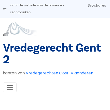
Overslaan en naar de inhoud gaan
Brochures
naar de website van de hoven en
rechtbanken
Vredegerecht Gent
2
kanton van
Vredegerechten Oost-Vlaanderen