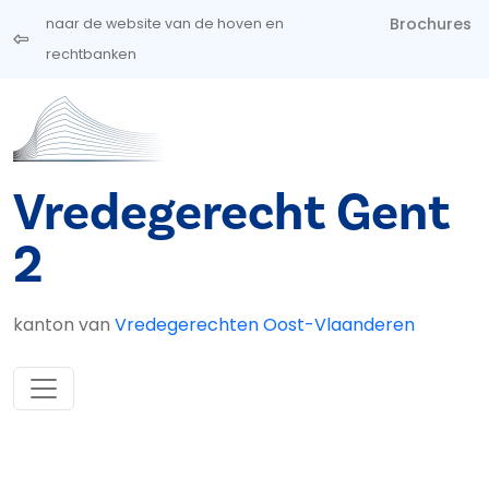
Overslaan en naar de inhoud gaan
Brochures
naar de website van de hoven en
rechtbanken
Vredegerecht Gent
2
kanton van
Vredegerechten Oost-Vlaanderen