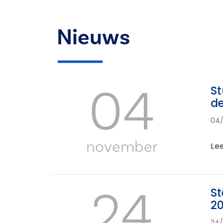
Nieuws
04
St
d
04/
november
Le
24
St
20
24/