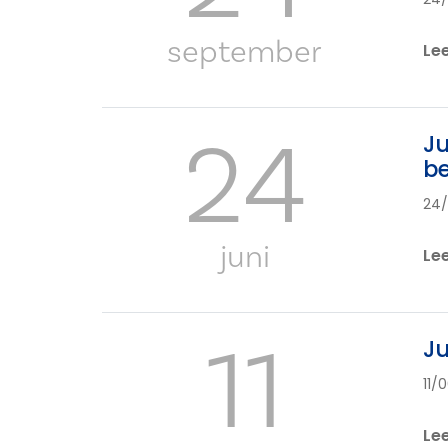
september
Le
24
Ju
be
24/
juni
Le
11
Ju
11/
Le