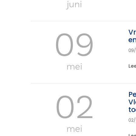
juni
09
Vr
e
09/
mei
Le
02
Pe
Vl
to
02/
mei
Le