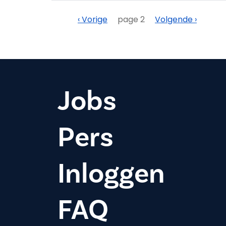
Paginering
Vorige
Volgende
‹ Vorige
page 2
Volgende ›
Jobs
Pers
Inloggen
FAQ