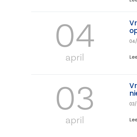
04
Vr
op
04
april
Le
03
Vr
n
03/
april
Le