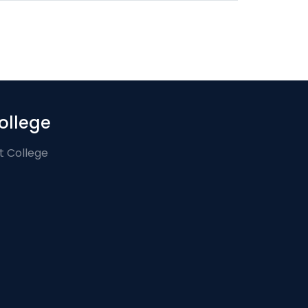
ollege
t College