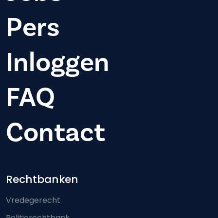
Pers
Inloggen
FAQ
Contact
Footer-menu
Rechtbanken
Vredegerecht
Politierechtbank