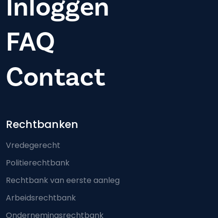
Inloggen
FAQ
Contact
Footer-menu
Rechtbanken
Vredegerecht
Politierechtbank
Rechtbank van eerste aanleg
Arbeidsrechtbank
Ondernemingsrechtbank