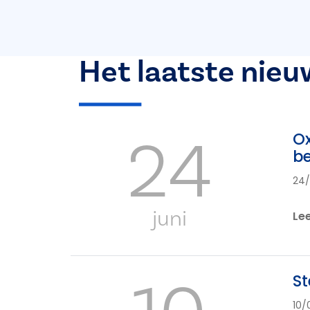
Het laatste nieu
24
Ox
b
24
juni
Le
St
10/