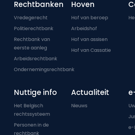
Footer-menu
Rechtbanken
Hoven
C
Vredegerecht
Hof van beroep
He
Politierechtbank
Arbeidshof
Rechtbank van
Hof van assisen
eerste aanleg
Hof van Cassatie
Arbeidsrechtbank
Ondernemingsrechtbank
Nuttige info
Actualiteit
e
Het Belgisch
Nieuws
Uw
rechtssysteem
Ju
Personen in de
e-
rechtbank