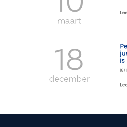
10
Le
maart
18
Pe
ju
is
18/
december
Le