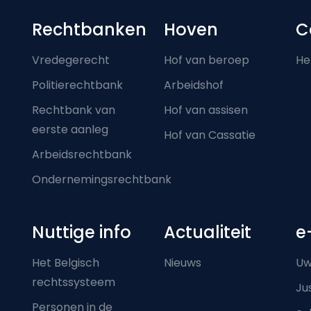
Footer-menu
Rechtbanken
Hoven
C
Vredegerecht
Hof van beroep
He
Politierechtbank
Arbeidshof
Rechtbank van
Hof van assisen
eerste aanleg
Hof van Cassatie
Arbeidsrechtbank
Ondernemingsrechtbank
Nuttige info
Actualiteit
e
Het Belgisch
Nieuws
Uw
rechtssysteem
Ju
Personen in de