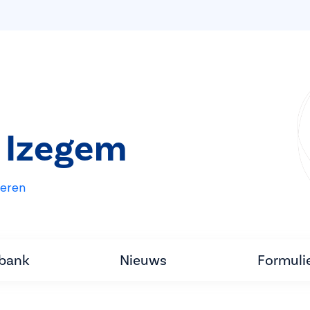
 Izegem
eren
tbank
Nieuws
Formuli