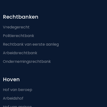
Footer-menu
Rechtbanken
Vredegerecht
Politierechtbank
Rechtbank van eerste aanleg
Arbeidsrechtbank
Ondernemingsrechtbank
Hoven
Hof van beroep
Arbeidshof
Hof van assisen