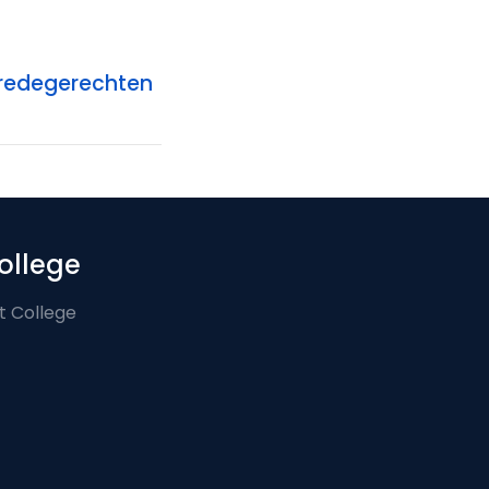
 vredegerechten
ollege
t College