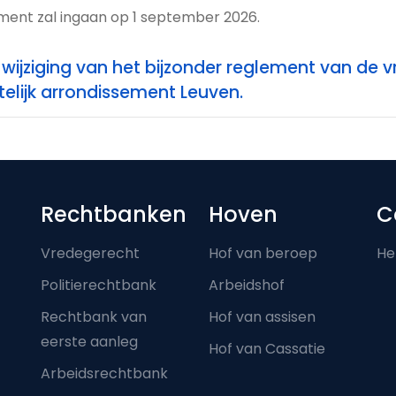
ement zal ingaan op 1 september 2026.
 wijziging van het bijzonder reglement van de
elijk arrondissement Leuven.
Footer-menu
Rechtbanken
Hoven
C
Vredegerecht
Hof van beroep
He
Politierechtbank
Arbeidshof
Rechtbank van
Hof van assisen
eerste aanleg
Hof van Cassatie
Arbeidsrechtbank