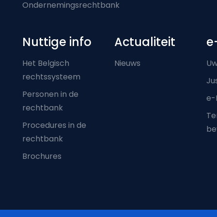
Ondernemingsrechtbank
Nuttige info
Actualiteit
e
Het Belgisch
Nieuws
Uw
rechtssysteem
Ju
Personen in de
e-
rechtbank
Ter
Procedures in de
be
rechtbank
Brochures