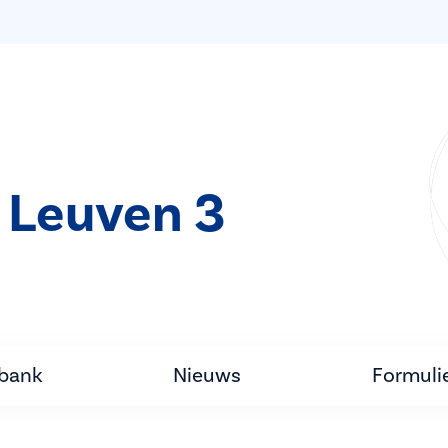
 Leuven 3
tbank
Nieuws
Formuli