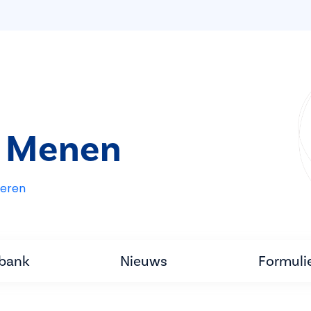
t Menen
eren
tbank
Nieuws
Formuli