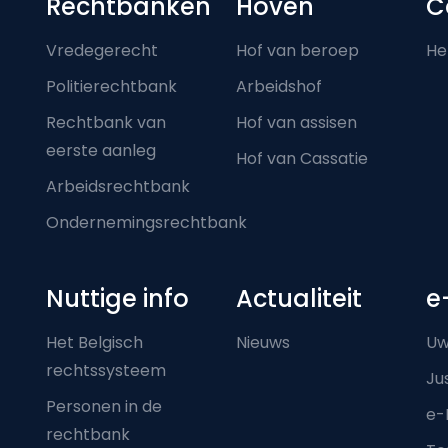
Footer-menu
Rechtbanken
Hoven
C
Vredegerecht
Hof van beroep
He
Politierechtbank
Arbeidshof
Rechtbank van
Hof van assisen
eerste aanleg
Hof van Cassatie
Arbeidsrechtbank
Ondernemingsrechtbank
Nuttige info
Actualiteit
e
Het Belgisch
Nieuws
Uw
rechtssysteem
Ju
Personen in de
e-
rechtbank