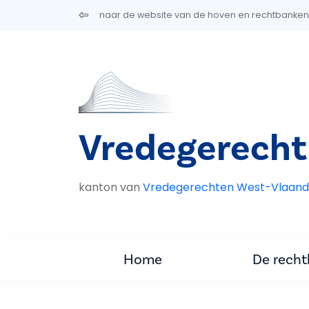
Overslaan en naar de inhoud gaan
naar de website van de hoven en rechtbanken
Vredegerech
kanton van
Vredegerechten West-Vlaand
Home
De rech