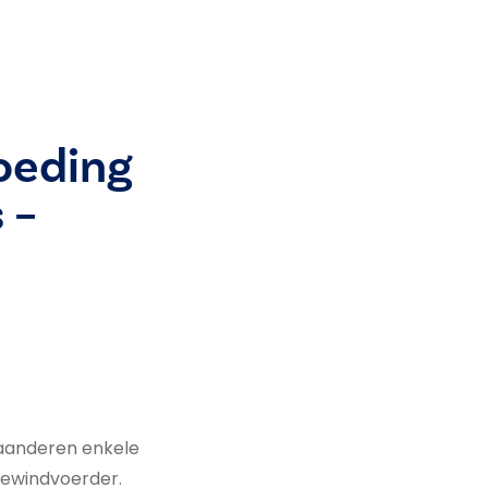
oeding
 –
aanderen enkele
 bewindvoerder.