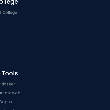
ollege
t College
-Tools
 dossier
st-on-web
Deposit