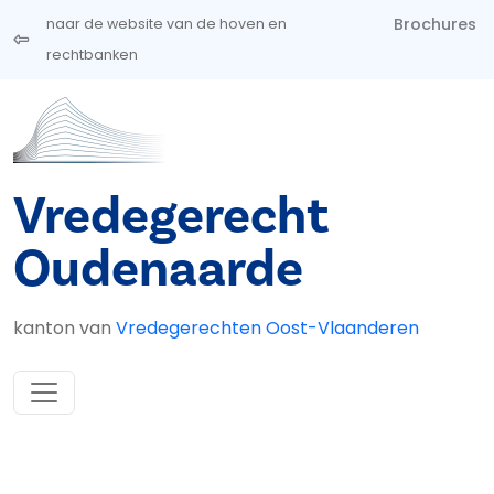
Overslaan en naar de inhoud gaan
Brochures
naar de website van de hoven en
rechtbanken
Vredegerecht
Oudenaarde
kanton van
Vredegerechten Oost-Vlaanderen