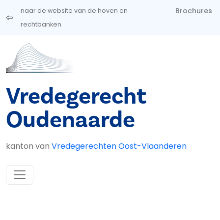
Overslaan en naar de inhoud gaan
Brochures
naar de website van de hoven en
rechtbanken
Vredegerecht
Oudenaarde
kanton van
Vredegerechten Oost-Vlaanderen