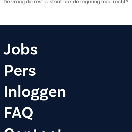
De vraag die rest is: staat ook de regering mee recht?
Jobs
Pers
Inloggen
FAQ