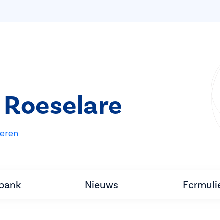
 Roeselare
eren
tbank
Nieuws
Formuli