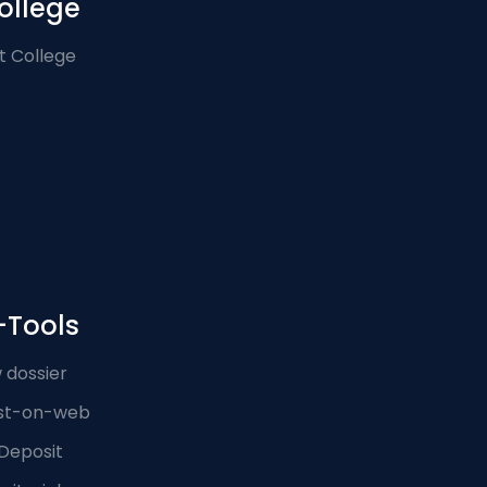
ollege
t College
-Tools
 dossier
st-on-web
Deposit