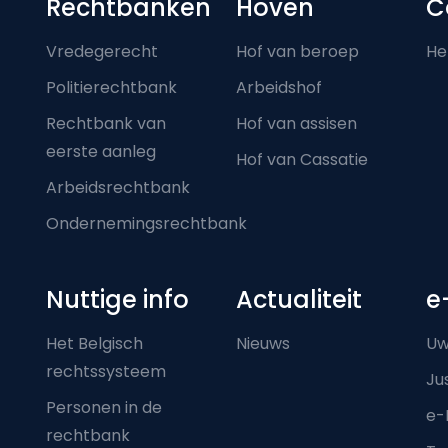
Footer-menu
Rechtbanken
Hoven
C
Vredegerecht
Hof van beroep
He
Politierechtbank
Arbeidshof
Rechtbank van
Hof van assisen
eerste aanleg
Hof van Cassatie
Arbeidsrechtbank
Ondernemingsrechtbank
Nuttige info
Actualiteit
e
Het Belgisch
Nieuws
Uw
rechtssysteem
Ju
Personen in de
e-
rechtbank