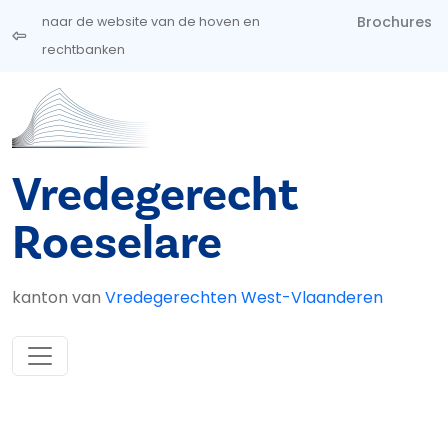
Overslaan en naar de inhoud gaan
Brochures
naar de website van de hoven en
rechtbanken
Vredegerecht
Roeselare
kanton van
Vredegerechten West-Vlaanderen