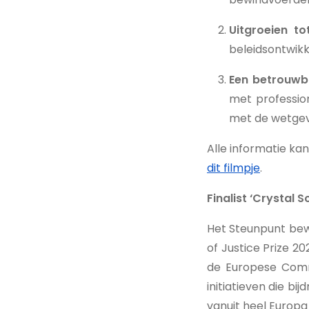
Uitgroeien t
beleidsontwikk
Een betrouwba
met professio
met de wetgev
Alle informatie ka
dit filmpje
.
Finalist ‘Crystal S
Het Steunpunt bewi
of Justice Prize 2
de Europese Commi
initiatieven die bi
vanuit heel Europa