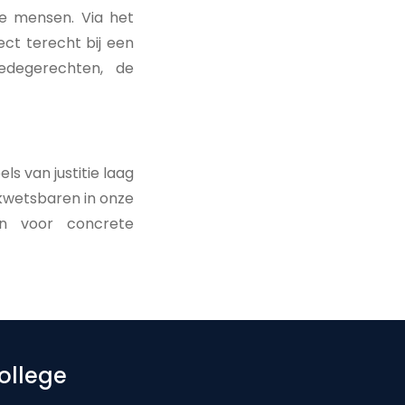
e mensen. Via het
ct terecht bij een
redegerechten, de
s van justitie laag
 kwetsbaren in onze
en voor concrete
ollege