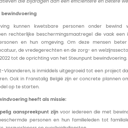
atieven die bijdragen aan een efficiëntere en betere werk
t bewindvoering
ving kunnen kwetsbare personen onder bewind w
een rechterlijke beschermingsmaatregel die vaak een 
ersonen en hun omgeving. Om deze mensen beter 
catuur, de vredegerechten en de zorg- en welzijnssector
ri 2022 tot de oprichting van het Steunpunt bewindvoering.
Vlaanderen, is inmiddels uitgegroeid tot een project dat
ren. Ook in Franstalig België zijn er concrete plannen 
l op te starten.
indvoering heeft als missie:
elig aanspreekpunt zijn
voor iedereen die met bewin
eschermde personen en hun familieleden tot familial
, zorgverleners en overheidsdiensten.