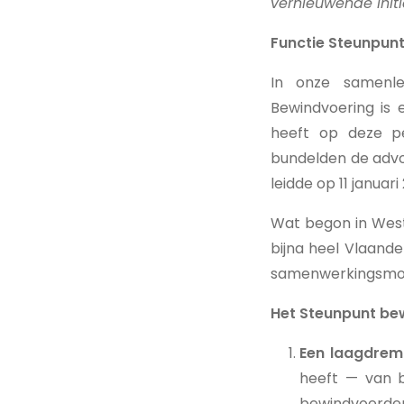
vernieuwende initi
Functie Steunpun
In onze samenle
Bewindvoering is 
heeft op deze p
bundelden de advo
leidde op 11 janua
Wat begon in West-
bijna heel Vlaande
samenwerkingsmode
Het Steunpunt bew
Een laagdremp
heeft — van b
bewindvoerders