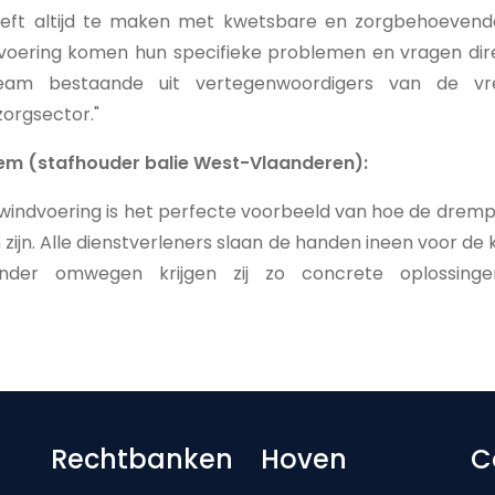
eeft altijd te maken met kwetsbare en zorgbehoevend
oering komen hun specifieke problemen en vragen dire
r team bestaande uit vertegenwoordigers van de v
orgsector."
em (stafhouder balie West-Vlaanderen):
indvoering is het perfecte voorbeeld van hoe de drempel
ijn. Alle dienstverleners slaan de handen ineen voor de
onder omwegen krijgen zij zo concrete oplossing
Footer-menu
Rechtbanken
Hoven
C