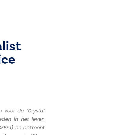
list
ice
n voor de ‘Crystal
leden in het leven
CEPEJ) en bekroont