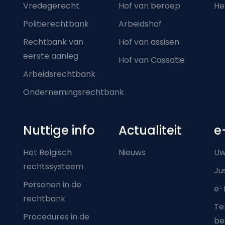
Vredegerecht
Hof van beroep
He
Politierechtbank
Arbeidshof
Rechtbank van
Hof van assisen
eerste aanleg
Hof van Cassatie
Arbeidsrechtbank
Ondernemingsrechtbank
Nuttige info
Actualiteit
e
Het Belgisch
Nieuws
Uw
rechtssysteem
Ju
Personen in de
e-
rechtbank
Ter
Procedures in de
be