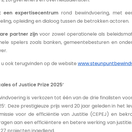
ot een expertisecentrum
rond bewindvoering, met ee
eling, opleiding en dialoog tussen de betrokken actoren.
re partner zijn
voor zowel operationele als beleidsm
nele spelers zoals banken, gemeentebesturen en onderwi
er.
n u ook terugvinden op de website
www.steunpuntbewindv
cales of Justice Prize 2025’
ndvoering is verkozen tot één van de drie finalisten voor
025’. Deze prestigieuze prijs werd 20 jaar geleden in het 
ssie voor de efficiëntie van Justitie (CEPEJ) en bek
jdragen aan een efficiëntere en betere werking van justitie
 27 projecten ingediend.