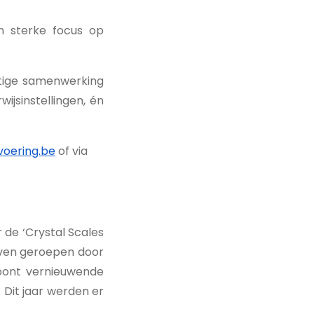
n sterke focus op
atige samenwerking
jsinstellingen, én
oering.be
of via
 de ‘Crystal Scales
leven geroepen door
roont vernieuwende
. Dit jaar werden er