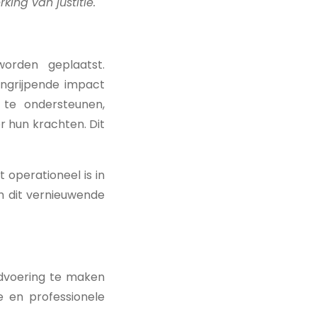
ing van justitie.
orden geplaatst.
ingrijpende impact
te ondersteunen,
 hun krachten. Dit
 operationeel is in
om dit vernieuwende
dvoering te maken
e en professionele