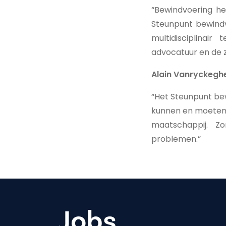
“Bewindvoering h
Steunpunt bewindv
multidisciplinai
advocatuur en de z
Alain Vanryckegh
“Het Steunpunt bew
kunnen en moeten z
maatschappij. Z
problemen.”
Jobs