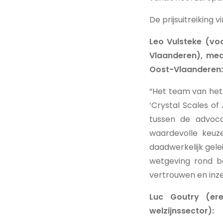
De prijsuitreiking 
Leo Vulsteke (voo
Vlaanderen), med
Oost-Vlaanderen:
“Het team van het
‘Crystal Scales of
tussen de advoca
waardevolle keuz
daadwerkelijk gele
wetgeving rond b
vertrouwen en inzet
Luc Goutry (er
welzijnssector):