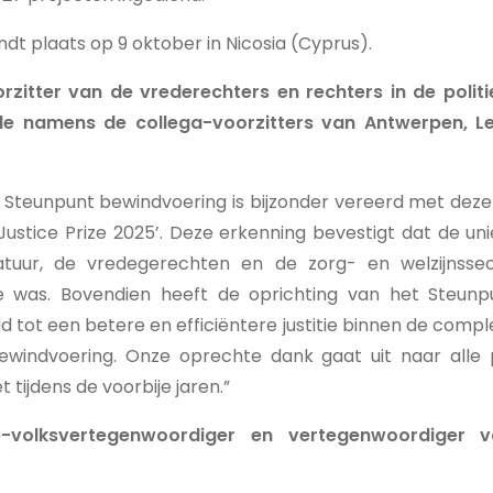
vindt plaats op 9 oktober in Nicosia (Cyprus).
rzitter van de vrederechters en rechters in de poli
e namens de collega-voorzitters van Antwerpen, L
 Steunpunt bewindvoering is bijzonder vereerd met deze
 Justice Prize 2025’. Deze erkenning bevestigt dat de 
tuur, de vredegerechten en de zorg- en welzijnssec
e was. Bovendien heeft de oprichting van het Steunp
id tot een betere en efficiëntere justitie binnen de comp
ewindvoering. Onze oprechte dank gaat uit naar alle 
 tijdens de voorbije jaren.”
e-volksvertegenwoordiger en vertegenwoordiger 