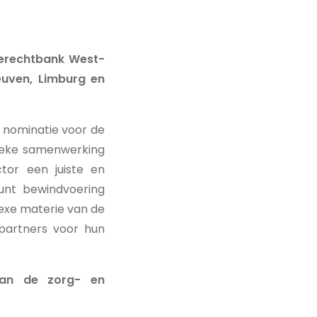
tierechtbank West-
euven, Limburg en
 nominatie voor de
unieke samenwerking
tor een juiste en
unt bewindvoering
lexe materie van de
partners voor hun
van de zorg- en