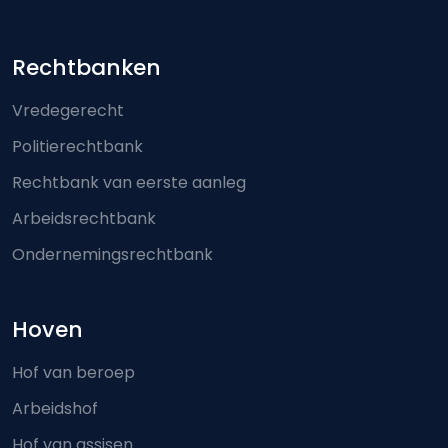
Footer-menu
Rechtbanken
Vredegerecht
Politierechtbank
Rechtbank van eerste aanleg
Arbeidsrechtbank
Ondernemingsrechtbank
Hoven
Hof van beroep
Arbeidshof
Hof van assisen