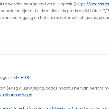
aal te worden neergelegd via e-Deposit (
https://access.es
oordelen zijn talrijk: deze dienst is gratis en 24/24u - 7
s van neerlegging én het stuk is automatisch gevoegd aa
lleges -
klik HIER
an (en i.g.v. uurwijziging, daags nadat u hiervan bericht
-tribunaux.be/nl
ier.just.fgov.be/cgi-dossier/dossier.pl?lg=nl
) - via het
ro