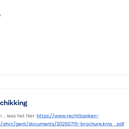
o
schikking
.. lees het hier:
https://www.rechtbanken-
edia/ahct/gent/documents/20250715-brochure.kms_.pdf