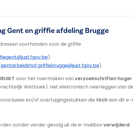
ng Gent en griffie afdeling Brugge
adressen voorhanden voor de griffie
ffiegent@just.fgov.be
)
(
gentarbeidshof.griffiebrugge@just.fgov.be
).
BRUIKT
voor het overmaken van
verzoekschriften hoger
Gerechtelijk Wetboek). Het elektronisch neerleggen van d
conclusies en/of overtuigingsstukken die
tóch
aan dit e
rden zonder verder gevolg uit de e-mailbox
verwijderd
.