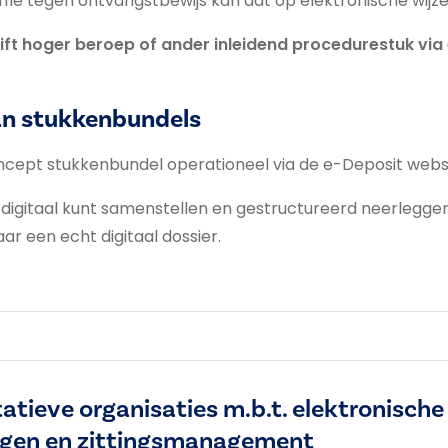
iffie tegen ontvangstbewijs kan dat op elektronische wijze
t hoger beroep of ander inleidend procedurestuk via e-
an stukkenbundels
oncept stukkenbundel operationeel via de e-Deposit websi
 digitaal kunt samenstellen en gestructureerd neerleggen 
ar een echt digitaal dossier.
atieve organisaties m.b.t. elektronische
ngen en zittingsmanagement