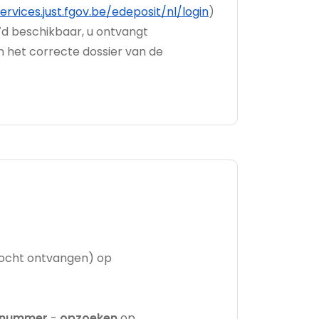
ervices.just.fgov.be/edeposit/nl/login
)
/7d beschikbaar, u ontvangt
n het correcte dossier van de
 mocht ontvangen) op
lnummer
-
opzoeken
op