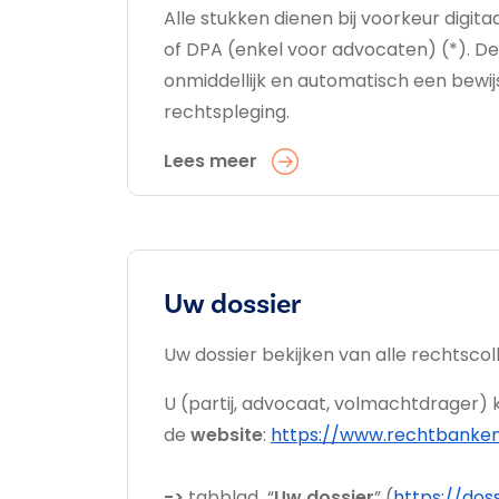
Alle stukken dienen bij voorkeur digit
of DPA (enkel voor advocaten) (*). De v
onmiddellijk en automatisch een bewij
rechtspleging.
Lees meer
Uw dossier
Uw dossier bekijken van alle rechtsco
U (partij, advocaat, volmachtdrager) k
de
website
:
https://www.rechtbanken
->
tabblad “
Uw dossier
” (
https://doss