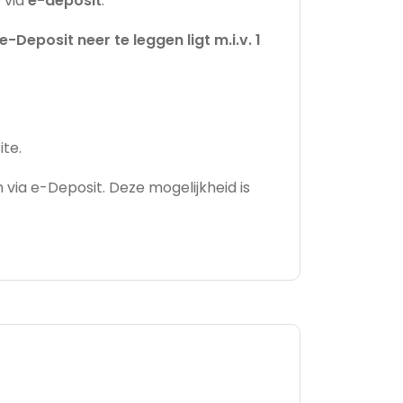
 via
e-deposit
:
Deposit neer te leggen ligt m.i.v. 1
te.
via e-Deposit. Deze mogelijkheid is