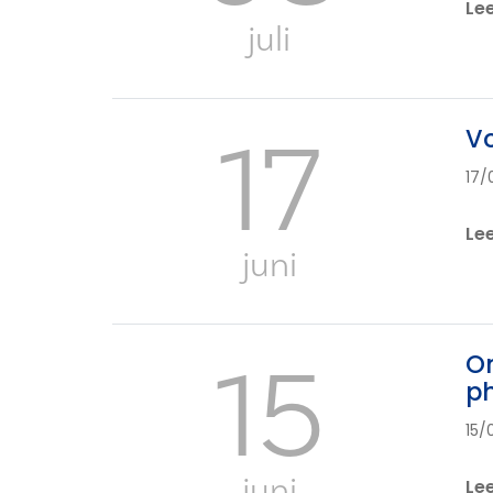
Le
juli
17
Vo
17/
Le
juni
15
On
p
15/
juni
Le