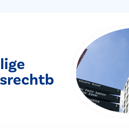
lige
srechtb