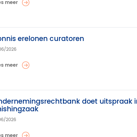
es meer
nnis erelonen curatoren
06/2026
es meer
dernemingsrechtbank doet uitspraak in
hishingzaak
06/2026
es meer