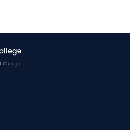
ollege
t College