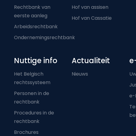
Rechtbank van
Hof van assisen
eerste aanleg
Hof van Cassatie
Arbeidsrechtbank
Ondernemingsrechtbank
Nuttige info
Actualiteit
e
Het Belgisch
Nieuws
Uw
rechtssysteem
Ju
Personen in de
e-
rechtbank
Ter
Procedures in de
be
rechtbank
Brochures