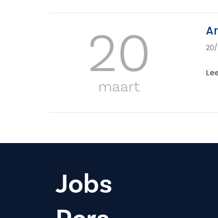
20
Ar
20/
Le
maart
Jobs