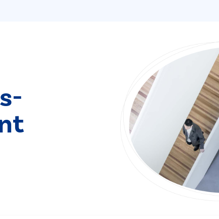
s­
nt