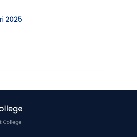
ri 2025
ollege
t College