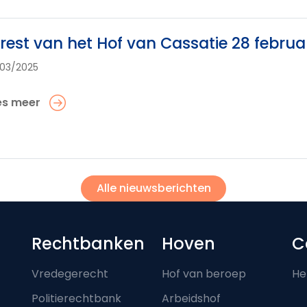
rest van het Hof van Cassatie 28 februa
03/2025
es meer
Alle nieuwsberichten
Footer-menu
Rechtbanken
Hoven
C
Vredegerecht
Hof van beroep
He
Politierechtbank
Arbeidshof