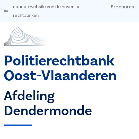
Overslaan en naar de inhoud gaan
Brochures
naar de website van de hoven en
rechtbanken
Politierechtbank
Oost-Vlaanderen
Afdeling
Dendermonde