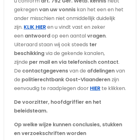
u conform
art. 792 Ger. Wetb.
kennis
hebt
gekregen
van uw vonnis
kan het een en het
ander misschien niet onmiddellijk duidelijk
zijn.
KLIK HIER
en u vindt vast en zeker
een
antwoord
op een aantal
vragen
.
Uiteraard staan wij ook steeds
ter
beschikking
via de gekende kanalen,
zijnde
per mail en via telefonisch contact
.
De
contactgegevens
van de
afdelingen
van
de
politierechtbank Oost-Vlaanderen
zijn
eenvoudig te raadplegen door
HIER
te klikken.
De voorzitter, hoofdgriffier en het
beleidsteam.
Op welke wijze kunnen conclusies, stukken
en verzoekschriften worden