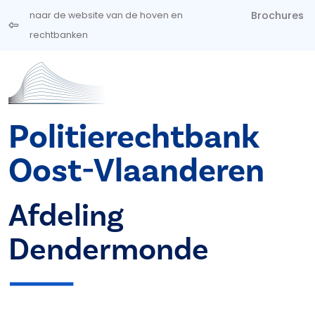
Overslaan en naar de inhoud gaan
Brochures
naar de website van de hoven en
rechtbanken
Politierechtbank
Oost-Vlaanderen
Afdeling
Dendermonde