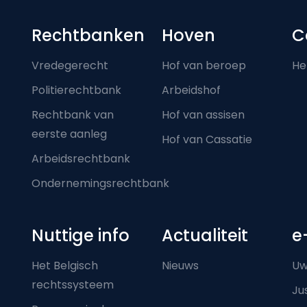
Footer-menu
Rechtbanken
Hoven
C
Vredegerecht
Hof van beroep
He
Politierechtbank
Arbeidshof
Rechtbank van
Hof van assisen
eerste aanleg
Hof van Cassatie
Arbeidsrechtbank
Ondernemingsrechtbank
Nuttige info
Actualiteit
e
Het Belgisch
Nieuws
Uw
rechtssysteem
Ju