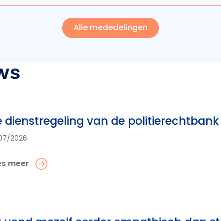
Alle mededelingen
ws
 dienstregeling van de politierechtba
07/2026
es meer