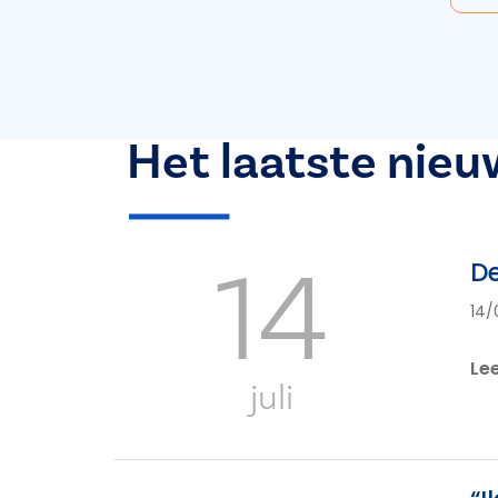
Het laatste nieu
14
De
14/
Le
juli