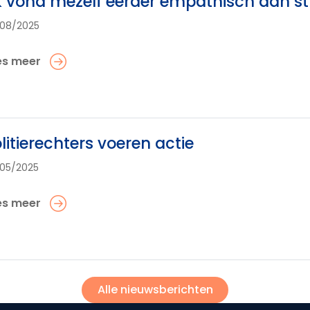
k vond mezelf eerder empathisch dan st
08/2025
es meer
litierechters voeren actie
05/2025
es meer
Alle nieuwsberichten