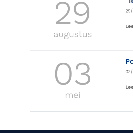
29
“I
29/
Le
augustus
03
Po
03/
Le
mei