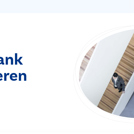
ank
eren