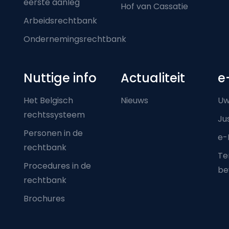
eerste aanleg
Hof van Cassatie
Arbeidsrechtbank
Ondernemingsrechtbank
Nuttige info
Actualiteit
e
Het Belgisch
Nieuws
Uw
rechtssysteem
Ju
Personen in de
e-
rechtbank
Ter
Procedures in de
be
rechtbank
Brochures