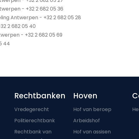
twerpen - +32 2 682 05 27
twerpen - +32 2 682 05 36
ing Antwerpen - +32 2 682 05 28
+32 2 682 05 40
twerpen - +32 2 682 05 69
5 44
Footer-menu
Rechtbanken
Hoven
C
Vredegerecht
Hof van beroep
He
Politierechtbank
Arbeidshof
Rechtbank van
Hof van assisen